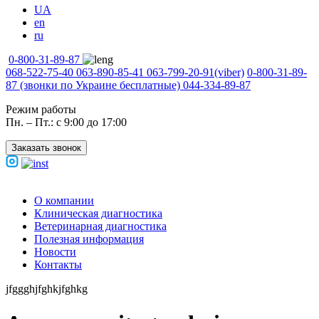
UA
en
ru
0-800-31-89-87
068-522-75-40
063-890-85-41
063-799-20-91
(viber)
0-800-31-89-
87
(звонки по Украине бесплатные)
044-334-89-87
Режим работы
Пн. – Пт.: с 9:00 до 17:00
Заказать звонок
О компании
Клиническая диагностика
Ветеринарная диагностика
Полезная информация
Новости
Контакты
jfggghjfghkjfghkg