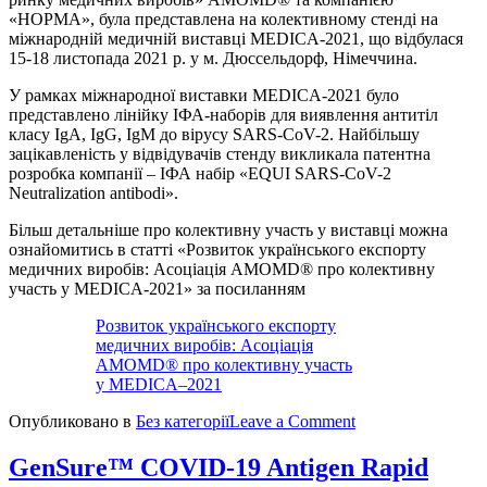
«НОРМА», була представлена на колективному стенді на
міжнародній медичній виставці MEDICA-2021, що відбулася
15-18 листопада 2021 р. у м. Дюссельдорф, Німеччина.
У рамках міжнародної виставки MEDICA-2021 було
представлено лінійку ІФА-наборів для виявлення антитіл
класу IgA, IgG, IgM до вірусу SARS-CoV-2. Найбільшу
зацікавленість у відвідувачів стенду викликала патентна
розробка компанії – ІФА набір «EQUI SARS-CoV-2
Neutralization antibodi».
Більш детальніше про колективну участь у виставці можна
ознайомитись в статті «Розвиток українського експорту
медичних виробів: Асоціація AMOMD® про колективну
участь у MEDICA-2021» за посиланням
Розвиток українського експорту
медичних виробів: Асоціація
AMOMD® про колективну участь
у MEDICA–2021
on
Опубликовано в
Без категорії
Leave a Comment
MEDICA-
2021
GenSure™ COVID-19 Antigen Rapid
ЕКВІТЕСТЛАБ