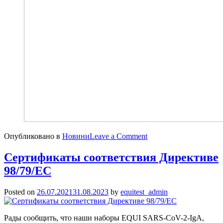
on
Опубликовано в
Новини
Leave a Comment
Сонячна
знижка
Сертификаты соответствия Директиве
серпня!
98/79/ЕС
Posted on
26.07.2021
31.08.2023
by
equitest_admin
Рады сообщить, что наши наборы EQUI SARS-CoV-2-IgA,