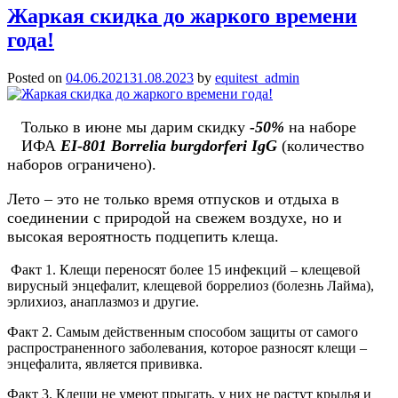
ІФА-
Жаркая скидка до жаркого времени
методу
года!
в
діагностиці
COVID-
Posted on
04.06.2021
31.08.2023
by
equitest_admin
19
Только в июне мы дарим скидку
-50%
на наборе
ИФА
EI-801 Borrelia burgdorferi IgG
​(количество
наборов ограничено).
Лето – это не только время отпусков и отдыха в
соединении с природой на свежем воздухе, но и
высокая вероятность подцепить клеща.
Факт 1. Клещи переносят более 15 инфекций – клещевой
вирусный энцефалит, клещевой боррелиоз (болезнь Лайма),
эрлихиоз, анаплазмоз и другие.
Факт 2. Самым действенным способом защиты от самого
распространенного заболевания, которое разносят клещи –
энцефалита, является прививка.
Факт 3. Клещи не умеют прыгать, у них не растут крылья и