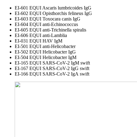
EI-601 EQUI Ascaris lumbricoides IgG
EI-602 EQUI Opisthorchis felineus IgG
EI-603 EQUI Toxocara canis IgG
EI-604 EQUI anti-Echinococcus
EI-605 EQUI anti-Trichinella spiralis
EI-606 EQUI anti-Lamblia
EI-031 EQUI HAV IgM
EI-501 EQUI anti-Helicobacter
EI-502 EQUI Helicobacter IgG
EI-504 EQUI Helicobacter IgM
EI-165 EQUI SARS-CoV-2 ІgM swift
EI-167 EQUI SARS-CoV-2 ІgG swift
EI-166 EQUI SARS-CoV-2 ІgА swift