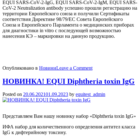
EQUI SARS-CoV-2-IgG, EQUI SARS-CoV-2-IgM, EQUI SARS-
CoV-2 Neutralization antibody успешно прошли регистрацию на
территории Европейского союза и получили Сертификаты
соответствия Директиве 98/79/ЕС Совета Европейского
Союза и Европейского Парламента о медицинских приборах
для диагностики in vitro с последующей возможностью
нанесения КЭ – маркировки на данную продукцию.
on
Опубликовано в
Новини
Leave a Comment
Сертифікати
відповідності
НОВИНКА! EQUI Diphtheria toxin IgG
Директиві
98/79/
Posted on
20.06.2021
01.09.2023
by
equitest_admin
ЕС
Представляем Вам нашу новинку набор «Diphtheria toxin IgG»
ИФА набор для количественного определения антител класса
IgG к дифтерийному токсину.