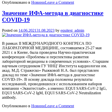
on
Опубликовано в
Новини
Leave a Comment
НОВИНКА!
EQUI
Значение ИФА-метода в диагностике
Diphtheria
COVID-19
toxin
IgG
Posted on
14.06.2021
31.08.2023
by
equitest_admin
В рамках ІІ МЕЖДУНАРОДНОГО КОНГРЕСА ПО
ЛАБОРАТОРНОЙ МЕДИЦИНЕ, состоявшемся 25-27 мая
2021 г. в Киеве, была проведена Научно-практическая
конференция «Проблемы и перспективы развития
лабораторной медицины в современных условиях». Старшим
научным сотрудником ГУ 'ННЦ' Института кардиологии им.
акад. М.Д. Стражеско» Рыжковой Н.А. был представлен
доклад по теме «Значение ИФА-метода в диагностике
COVID-19». В основу доклада положены результаты
исследований, проводившихся с использованием наборов
компании «Эквитестлаб», а именно: EQUI SARS-CoV-2 IgG,
EQUI SARS-CoV-2 IgM, EQUI SARS-CoV-2 Neutralization
antibody.
on
Опубликовано в
Новини
Leave a Comment
Значення