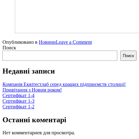
on
Опубликовано в
Новини
Leave a Comment
СЕ-
Поиск
маркування
Поиск
ІФА
набори
Недавні записи
“ЕКВІТЕСТЛАБ”
Компанія Еквітестлаб серед кращих підприємств столиці!
Привітання з Новим роком!
Сертифікат 1-4
Сертифікат 1-3
Сертифікат 1-2
Останні коментарі
Нет комментариев для просмотра.