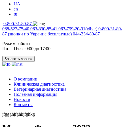
UA
en
ru
0-800-31-89-87
068-522-75-40
063-890-85-41
063-799-20-91
(viber)
0-800-31-89-
87
(звонки по Украине бесплатные)
044-334-89-87
Режим работы
Пн. – Пт.: с 9:00 до 17:00
Заказать звонок
О компании
Клиническая диагностика
Ветеринарная диагностика
Полезная информация
Новости
Контакты
jfggghjfghkjfghkg