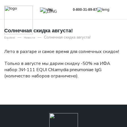
0-800-31-89-87
RU
UA
EN
Солнечная скидка августа!
—
—
Солнечная скидка августа!
RU
Equitest
Новости
Лето в разгаре и самое время для солнечных скидок!
Только в августе мы дарим скидку -50% на ИФА
набор ЭИ-111 EQUI Chlamydia pneumoniae IgG
(количество наборов ограничено).