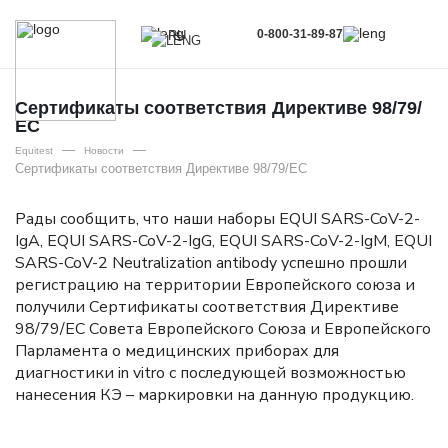
0-800-31-89-87
RU
UA
EN
Сертификаты соответствия Директиве 98/79/
ЕС
RU
—
—
Equitest
Новости
Сертификаты соответствия Директиве 98/79/ЕС
Рады сообщить, что наши наборы EQUI SARS-CoV-2-
IgA, EQUI SARS-CoV-2-IgG, EQUI SARS-CoV-2-IgM, EQUI
SARS-CoV-2 Neutralization antibody успешно прошли
регистрацию на территории Европейского союза и
получили Сертификаты соответствия Директиве
98/79/ЕС Совета Европейского Союза и Европейского
Парламента о медицинских приборах для
диагностики in vitro с последующей возможностью
нанесения КЭ – маркировки на данную продукцию.