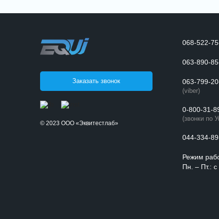
068-522-75
063-890-85
Заказать звонок
063-799-20
(viber)
0-800-31-8
(звонки по 
© 2023 ООО «Эквитестлаб»
044-334-89
Режим раб
Пн. – Пт.: 