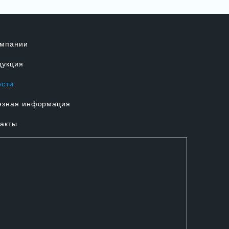
омпании
дукция
ости
езная информация
акты