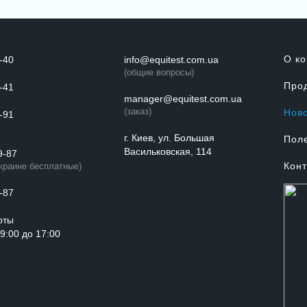
О к
-40
info@equitest.com.ua
(общие вопросы)
Про
-41
manager@equitest.com.ua
(заказ)
Нов
-91
г. Киев, ул. Большая
Пол
Васильковская, 114
9-87
Конт
Украине бесплатные)
-87
оты
с 9:00 до 17:00