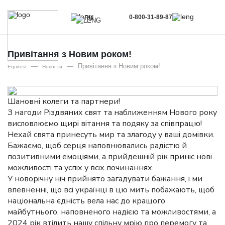
0-800-31-89-87
RU
UA
EN
Привітання з Новим роком!
—
—
Привітання з Новим роком!
RU
Equitest
Новости
Шановні колеги та партнери!
З нагоди Різдвяних свят та наближенням Нового року
висловлюємо щирі вітання та подяку за співпрацю!
Нехай свята принесуть мир та злагоду у ваші домівки.
Бажаємо, щоб серця наповнювались радістю й
позитивними емоціями, а прийдешній рік приніс нові
можливості та успіх у всіх починаннях.
У новорічну ніч прийнято загадувати бажання, і ми
впевненні, що всі українці в цю мить побажають, щоб
національна єдність вела нас до кращого
майбутнього, наповненого надією та можливостями, а
2024 рік втілить нашу спільну мрію про перемогу та