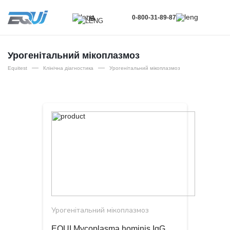
0-800-31-89-87
UA
UA
EN
Урогенітальний мікоплазмоз
—
—
RU
Equitest
Клінічна діагностика
Урогенітальний мікоплазмоз
Урогенітальний мікоплазмоз
EQUI Mycoplasma hominis IgG