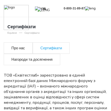
0-800-31-89-87
UA
UA
EN
Сертифікати
—
RU
Equitest
Сертифікати
Про нас
Сертифікати
Нагороди та досягнення
ТОВ «Еквітестлаб» зареєстровано в єдиній
електронній базі даних Міжнародного форуму з
акредитації (IAF) – визнаного міжнародного
об’єднання органів з акредитації та інших організацій,
зацікавлених в оцінці відповідності у сфері систем
менеджменту, продукції, процесів, послуг, персоналу,
валідації та верифікації, а також інших програм оцінки