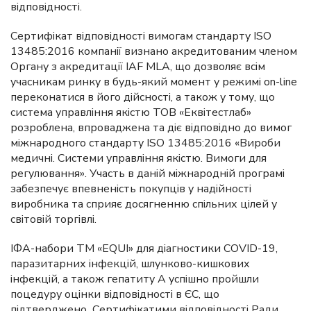
відповідності.
Сертифікат відповідності вимогам стандарту ISO
13485:2016 компанії визнано акредитованим членом
Органу з акредитації IAF MLA, що дозволяє всім
учасникам ринку в будь-який момент у режимі on-line
переконатися в його дійсності, а також у тому, що
система управління якістю ТОВ «Еквітестлаб»
розроблена, впроваджена та діє відповідно до вимог
міжнародного стандарту ISO 13485:2016 «Вироби
медичні. Системи управління якістю. Вимоги для
регулювання». Участь в даній міжнародній програмі
забезпечує впевненість покупців у надійності
виробника та сприяє досягненню спільних цілей у
світовій торгівлі.
ІФА-набори ТМ «EQUI» для діагностики COVID-19,
паразитарних інфекцій, шлунково-кишкових
інфекцій, а також гепатиту А успішно пройшли
поцедуру оцінки відповідності в ЄС, що
підтверджено Сертифікатими відповідності Ради