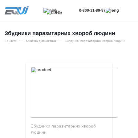
0-800-31-89-87
UA
UA
EN
Збудники паразитарних хвороб людини
—
—
RU
Equitest
Клінічна діагностика
Збудники паразитарних хвороб людини
Збудники паразитарних хвороб
людини