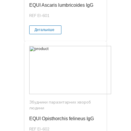
EQUI Ascaris lumbricoides IgG
REF EI-601
Детальніше
Збудники паразитарних хвороб
людини
EQUI Opisthorchis felineus IgG
REF EI-602