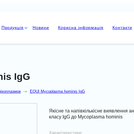
Продукція
Новини
Корисна інформація
Контакти
is IgG
мікоплазмоз
—
EQUI Mycoplasma hominis IgG
Якісне та напівкількісне виявлення ан
класу IgG до Mycoplasma hominis
Характеристики: