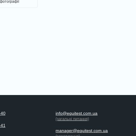
 фотографії
-40
info@equitest.com.ua
(загальні питання)
-41
manager@equitest.com.ua