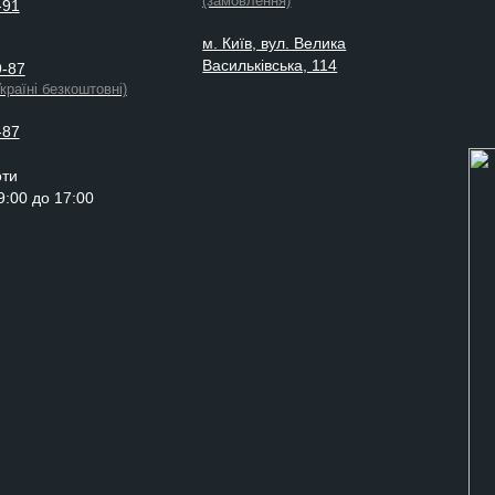
(замовлення)
-91
м. Київ, вул. Велика
Васильківська, 114
9-87
Україні безкоштовні)
-87
оти
 9:00 до 17:00