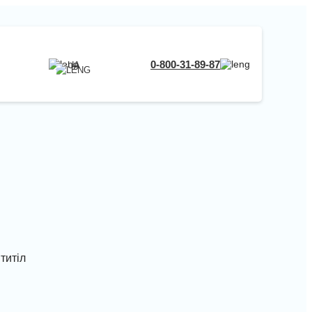
RU
0-800-31-89-87
UA
UA
EN
RU
титіл