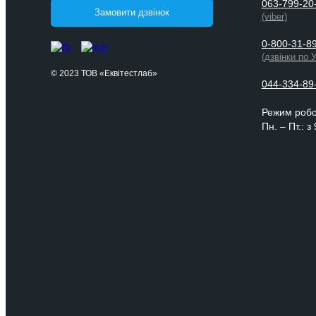
063-799-20
Замовити дзвінок
(viber)
0-800-31-8
(дзвінки по 
© 2023 ТОВ «Еквітестлаб»
044-334-89
Режим роб
Пн. – Пт.: з