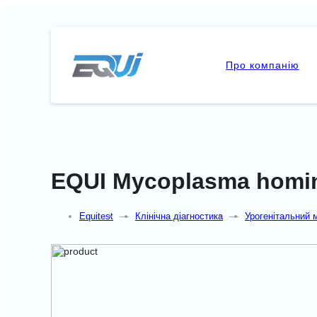
Про компанію
EQUI Mycoplasma homin
Equitest
—
Клінічна діагностика
—
Урогенітальний 