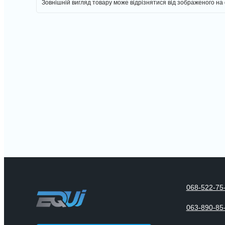
Зовнішній вигляд товару може відрізнятися від зображеного на
068-522-75
063-890-85