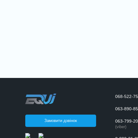
068-522-75
063-890-85
Замовити дзвінок
063-799-20
(viber)