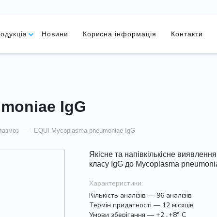
одукція
Новини
Корисна інформація
Контакти
moniaе IgG
лазмоз
—
EQUI Mycoplasma pneumoniaе IgG
Якісне та напівкількісне виявлення
класу IgG до Mycoplasma pneumoni
Характеристики:
Кількість аналізів — 96 аналізів
Термін придатності — 12 місяців
Умови зберігання — +2…+8° С