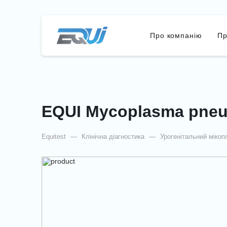
Про компанію
Пр
EQUI Mycoplasma pneu
Equitest
—
Клінічна діагностика
—
Урогенітальний мікоп