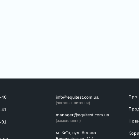
Про
-40
info@equitest.com.ua
(загальні питання)
Прод
-41
manager@equitest.com.ua
(замовлення)
Нов
-91
м. Київ, вул. Велика
Кори
Васильківська, 114