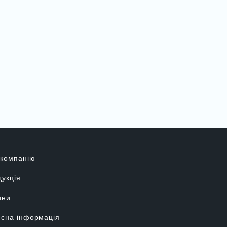
 компанію
укція
ини
сна інформація