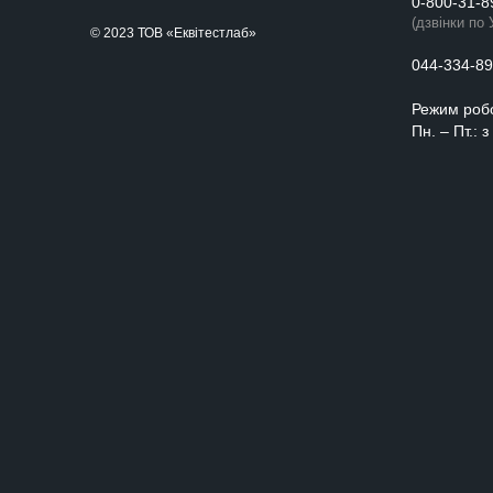
0-800-31-8
(дзвінки по 
© 2023 ТОВ «Еквітестлаб»
044-334-89
Режим роб
Пн. – Пт.: 