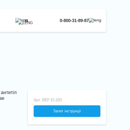
0-800-31-89-87
UA
UA
EN
RU
 антитіл
ae
Арт.
REF EI-203
Запит інструкції