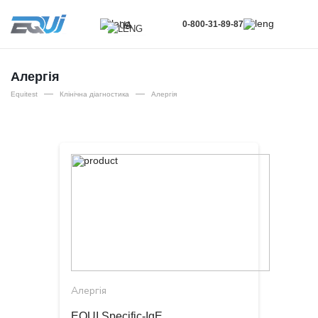
0-800-31-89-87
UA
UA
EN
Алергія
—
—
RU
Equitest
Клінічна діагностика
Алергія
Алергія
EQUI Specific-IgE