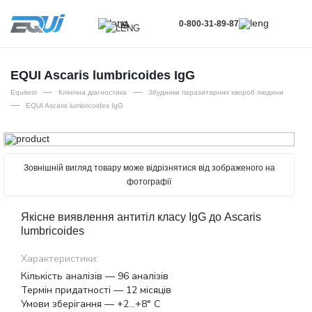
0-800-31-89-87
UA
UA
EN
EQUI Ascaris lumbricoides IgG
—
—
RU
Equitest
Клінічна діагностика
Збудники паразитарних хвороб людини
—
EQUI Ascaris lumbricoides IgG
Зовнішній вигляд товару може відрізнятися від зображеного на
фотографії
Якісне виявлення антитіл класу IgG до Ascaris
lumbricoides
Характеристики:
Кількість аналізів — 96 аналізів
Термін придатності — 12 місяців
Умови зберігання — +2…+8° С