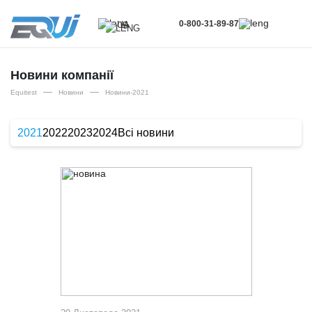
0-800-31-89-87
UA
UA
EN
Новини компанії
—
—
RU
Equitest
Новини
Новини-2021
2021
2022
2023
2024
Всі новини