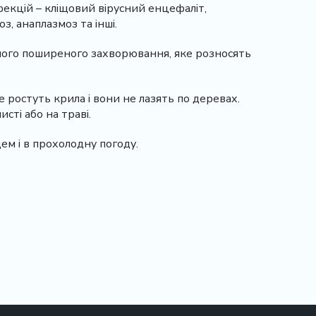
фекцій – кліщовий вірусний енцефаліт,
з, анаплазмоз та інші.
самого поширеного захворювання, яке розносять
е ростуть крила і вони не лазять по деревах.
исті або на траві.
ем і в прохолодну погоду.