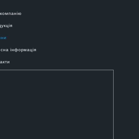
 компанію
укція
ини
сна інформація
акти