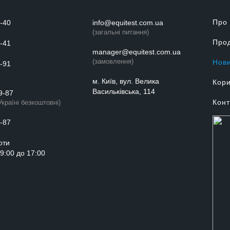
Про
-40
info@equitest.com.ua
(загальні питання)
Прод
-41
manager@equitest.com.ua
(замовлення)
Нов
-91
м. Київ, вул. Велика
Кори
Васильківська, 114
9-87
Конт
Україні безкоштовні)
-87
оти
з 9:00 до 17:00