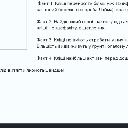
Факт 1. Кліщі переносять більш ніж 15 ін
кліщовий бореліоз (хвороба Лайма), ерліхіо
Факт 2. Найдієвіший спосіб захисту від 
кліщі – енцефаліту, є щеплення.
Факт 3. Кліщі не вміють стрибати, у них н
Більшість видів живуть у грунті, опалому л
Факт 4. Кліщі найбільш активні перед дощ
 слід витягти якомога швидше!