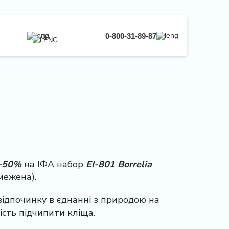
0-800-31-89-87
UA
UA
EN
RU
-50%
на ІФА набор
EI-801 Borrelia
бмежена).
і відпочинку в єднанні з природою на
ність підчипити кліща.