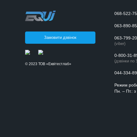
068-522-75
063-890-85
Замовити дзвінок
063-799-20
(viber)
0-800-31-8
(дзвінки по 
© 2023 ТОВ «Еквітестлаб»
044-334-89
Режим роб
Пн. – Пт.: 