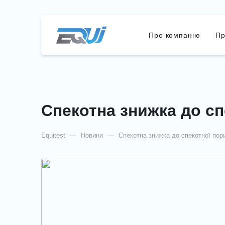
Про компанію
Пр
Спекотна знижка до сп
Equitest
—
Новини
—
Спекотна знижка до спекотної пори