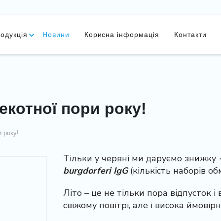
одукція
Новини
Корисна інформація
Контакти
екотної пори року!
 року!
Тільки у червні ми даруємо знижку
burgdorferi IgG
​(кількість наборів о
Літо – це не тільки пора відпусток 
свіжому повітрі, але і висока ймовір