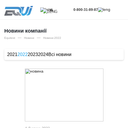
0-800-31-89-87
UA
UA
EN
Новини компанії
—
—
RU
Equitest
Новини
Новини-2022
2021
2022
2023
2024
Всі новини