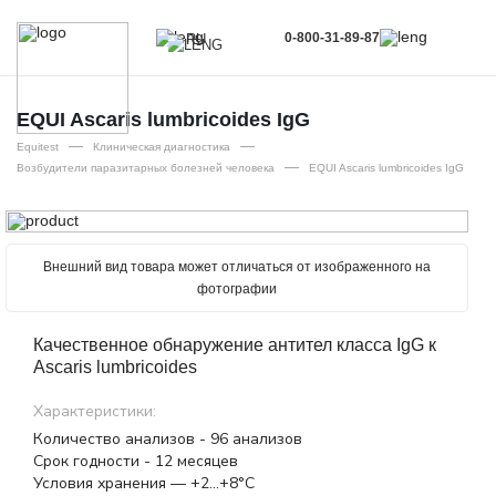
0-800-31-89-87
RU
UA
EN
EQUI Ascaris lumbricoides IgG
—
—
RU
Equitest
Клиническая диагностика
—
Возбудители паразитарных болезней человека
EQUI Ascaris lumbricoides IgG
Внешний вид товара может отличаться от изображенного на
фотографии
Качественное обнаружение антител класса IgG к
Ascaris lumbricoides
Характеристики:
Количество анализов - 96 анализов
Срок годности - 12 месяцев
Условия хранения — +2…+8°С