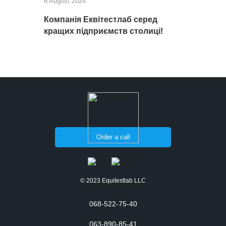
6 August 2024
Компанія Еквітестлаб серед
кращих підприємств столиці!
Order a call
© 2023 Equitestlab LLC
068-522-75-40
063-890-85-41