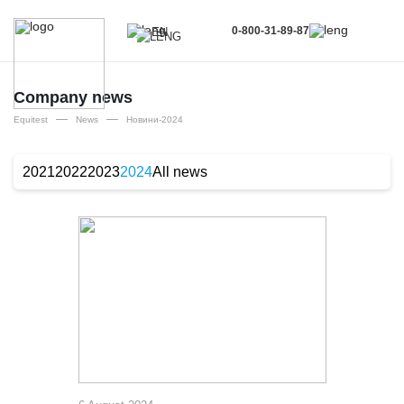
0-800-31-89-87
EN
UA
EN
Company news
—
—
RU
Equitest
News
Новини-2024
2021
2022
2023
2024
All news