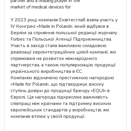
partner and a leading player in the
market of medical devices for
У 2023 році компанія Еквітестлаб взяла участь у
IV Конгресі «Made in Poland», який відбувся в
Берліні за сприяння польської редакції журналу
Forbes та Польської Агенції Підприємництва.
Участь в заході стала важливою складовою
реалізації євроінтеграційних цілей компанії, які
спрямовані на розвиток міжнародного
партнерства, а також популяризацію продукції
українського виробництва в ЄС.
Компанію відзначено престижною нагородою
«Made for Poland», що підтверджує високу
ступінь довіри до продукції бренду «EQUI» в
Європі. Ця нагорода підкреслює важливість
співпраці між країнами та підтримку високих
європейських стандартів у виробництві, які
компанія втілює у своїй продукції.