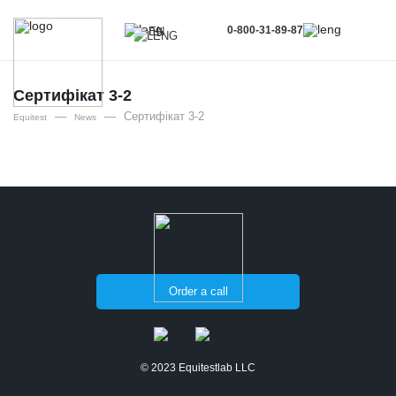
0-800-31-89-87
EN
UA
EN
Сертифікат 3-2
—
—
Сертифікат 3-2
RU
Equitest
News
Order a call
© 2023 Equitestlab LLC