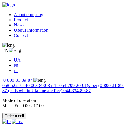
About company
Product
News
Useful Information
Contact
EN
UA
en
ru
0-800-31-89-87
068-522-75-40
063-890-85-41
063-799-20-91
(viber)
0-800-31-89-
87
(calls within Ukraine are free)
044-334-89-87
Mode of operation
Mn. – Fr.: 9:00 - 17:00
Order a call