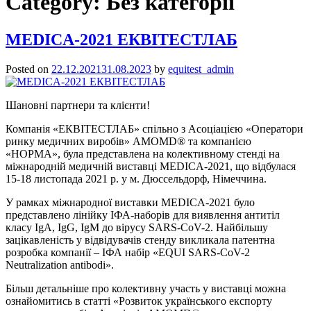
Category:
Без категорії
MEDICA-2021 ЕКВІТЕСТЛАБ
Posted on
22.12.2021
31.08.2023
by
equitest_admin
Шановні партнери та клієнти!
Компанія «ЕКВІТЕСТЛАБ» спільно з Асоціацією «Оператори
ринку медичних виробів» AMOMD® та компанією
«НОРМА», була представлена на колективному стенді на
міжнародній медичній виставці MEDICA-2021, що відбулася
15-18 листопада 2021 р. у м. Дюссельдорф, Німеччина.
У рамках міжнародної виставки MEDICA-2021 було
представлено лінійку ІФА-наборів для виявлення антитіл
класу IgA, IgG, IgM до вірусу SARS-CoV-2. Найбільшу
зацікавленість у відвідувачів стенду викликала патентна
розробка компанії – ІФА набір «EQUI SARS-CoV-2
Neutralization antibodi».
Більш детальніше про колективну участь у виставці можна
ознайомитись в статті «Розвиток українського експорту