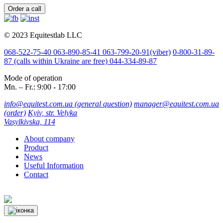
Order a call
© 2023 Equitestlab LLC
068-522-75-40
063-890-85-41
063-799-20-91
(viber)
0-800-31-89-
87
(calls within Ukraine are free)
044-334-89-87
Mode of operation
Mn. – Fr.: 9:00 - 17:00
info@equitest.com.ua
(general question)
manager@equitest.com.ua
(order)
Kyiv, str. Velyka
Vasylkivska, 114
About company
Product
News
Useful Information
Contact