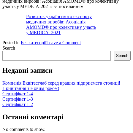
медичних виробів: Асоціація AMOMD® про колективну
участь у MEDICA-2021» за посиланням
Розвиток українського експорту
медичних виробів: Асоціація
AMOMD® про колективну участь
у MEDICA–2021
on
Posted in
Без категорії
Leave a Comment
MEDICA-
Search
2021
Search
ЕКВІТЕСТЛАБ
Недавні записи
Компанія Еквітестлаб серед кращих підприємств столиці!
Привітання з Новим роком!
Сертифікат 1-4
Сертифікат 1-3
Сертифікат 1-2
Останні коментарі
No comments to show.