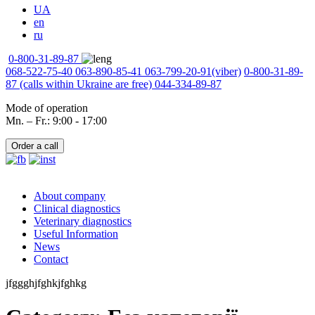
UA
en
ru
0-800-31-89-87
068-522-75-40
063-890-85-41
063-799-20-91
(viber)
0-800-31-89-
87
(calls within Ukraine are free)
044-334-89-87
Mode of operation
Mn. – Fr.: 9:00 - 17:00
Order a call
About company
Clinical diagnostics
Veterinary diagnostics
Useful Information
News
Contact
jfggghjfghkjfghkg