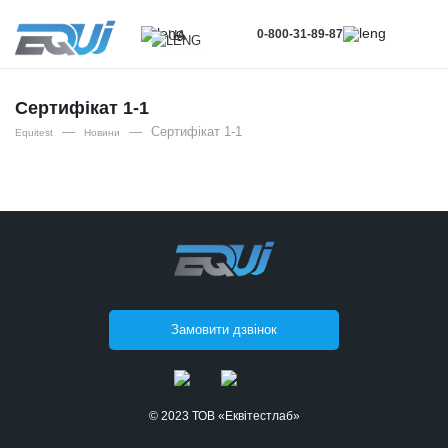
0-800-31-89-87
UA
UA
EN
Сертифікат 1-1
—
—
Сертифікат 1-1
RU
Equitest
Новини
Замовити дзвінок
© 2023 ТОВ «Еквітестлаб»