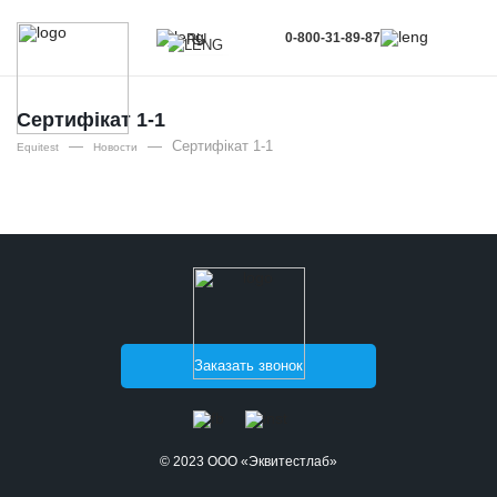
0-800-31-89-87
RU
UA
EN
Сертифікат 1-1
—
—
Сертифікат 1-1
RU
Equitest
Новости
Заказать звонок
© 2023 ООО «Эквитестлаб»