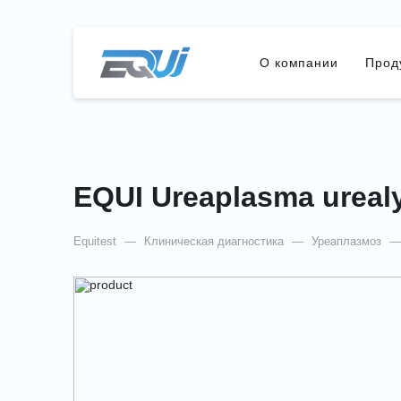
О компании
Прод
EQUI Ureaplasma ureal
Equitest
—
Клиническая диагностика
—
Уреаплазмоз
—