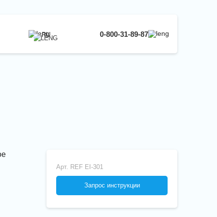
0-800-31-89-87
RU
UA
EN
RU
ое
Арт.
REF EI-301
Запрос инструкции