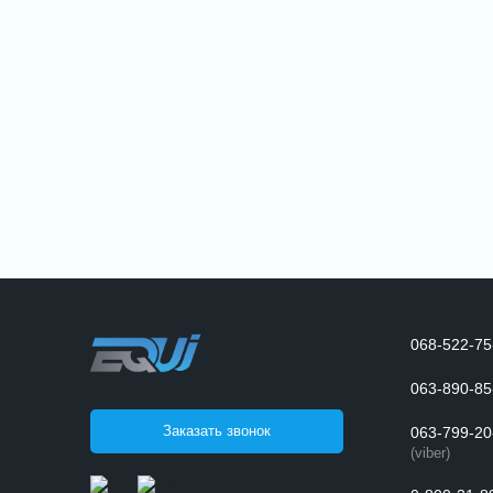
068-522-75
063-890-85
Заказать звонок
063-799-20
(viber)