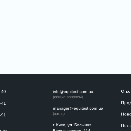
О к
-40
info@equitest.com.ua
(общие вопросы)
Про
-41
manager@equitest.com.ua
(заказ)
Нов
-91
г. Киев, ул. Большая
Пол
Васильковская, 114