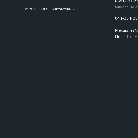
0-800-31-8
(звонки по 
© 2023 ООО «Эквитестлаб»
044-334-89
Режим раб
Пн. – Пт.: 