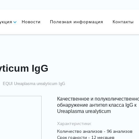
укция
Новости
Полезная информация
Контакты
yticum IgG
EQUI Ureaplasma urealyticum IgG
Качественное и полуколичественн
обнаружение антител класса IgG к
Ureaplasma urealyticum
Характеристики:
Количество анализов - 96 анализов
Срок годности - 12 месяцев