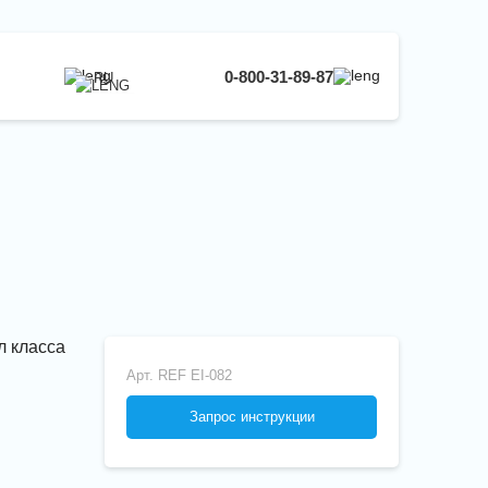
0-800-31-89-87
RU
UA
EN
RU
л класса
Арт.
REF EI-082
Запрос инструкции