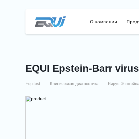
О компании
Прод
EQUI Epstein-Barr viru
Equitest
—
Клиническая диагностика
—
Вирус Эпштейна