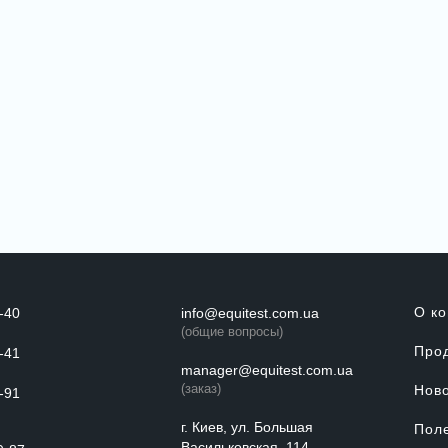
О к
-40
info@equitest.com.ua
(общие вопросы)
Про
-41
manager@equitest.com.ua
(заказ)
Нов
-91
г. Киев, ул. Большая
Пол
Васильковская, 114