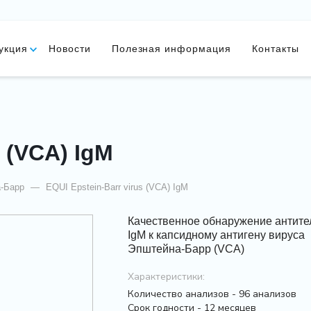
укция
Новости
Полезная информация
Контакты
s (VCA) IgM
-Барр
—
EQUI Epstein-Barr virus (VCA) IgM
Качественное обнаружение антите
IgM к капсидному антигену вируса
Эпштейна-Барр (VCA)
Характеристики:
Количество анализов - 96 анализов
Срок годности - 12 месяцев