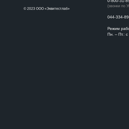
0-800-31-8
(звонки по 
© 2023 ООО «Эквитестлаб»
044-334-89
Режим раб
Пн. – Пт.: 