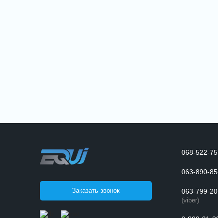
068-522-75
063-890-85
Заказать звонок
063-799-20
(viber)