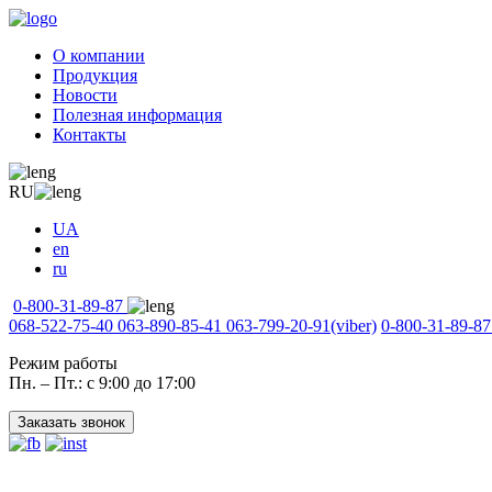
О компании
Продукция
Новости
Полезная информация
Контакты
RU
UA
en
ru
0-800-31-89-87
068-522-75-40
063-890-85-41
063-799-20-91
(viber)
0-800-31-89-87
Режим работы
Пн. – Пт.: с 9:00 до 17:00
Заказать звонок