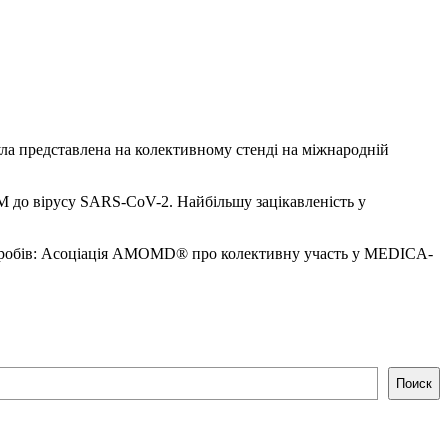
представлена на колективному стенді на міжнародній
M до вірусу SARS-CoV-2. Найбільшу зацікавленість у
 виробів: Асоціація AMOMD® про колективну участь у MEDICA-
Поиск