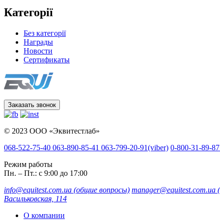
Категорії
Без категорії
Награды
Новости
Сертификаты
Заказать звонок
© 2023 ООО «Эквитестлаб»
068-522-75-40
063-890-85-41
063-799-20-91
(viber)
0-800-31-89-87
Режим работы
Пн. – Пт.: с 9:00 до 17:00
info@equitest.com.ua
(общие вопросы)
manager@equitest.com.ua
Васильковская, 114
О компании