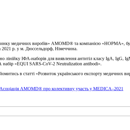
инку медичних виробів» AMOMD® та компанією «НОРМА», була 
 2021 р. у м. Дюссельдорф, Німеччина.
 лінійку ІФА-наборів для виявлення антитіл класу IgA, IgG, Ig
А набір «EQUI SARS-CoV-2 Neutralization antibodi».
найомитись в статті «Розвиток українського експорту медичних
в: Асоціація AMOMD® про колективну участь у MEDICA–2021