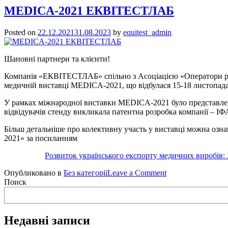
MEDICA-2021 ЕКВІТЕСТЛАБ
Posted on
22.12.2021
31.08.2023
by
equitest_admin
Шановні партнери та клієнти!
Компанія «ЕКВІТЕСТЛАБ» спільно з Асоціацією «Оператори р
медичній виставці MEDICA-2021, що відбулася 15-18 листопада
У рамках міжнародної виставки MEDICA-2021 було представлено
відвідувачів стенду викликала патентна розробка компанії – ІФ
Більш детальніше про колективну участь у виставці можна оз
2021» за посиланням
Розвиток українського експорту медичних виробі
on
Опубликовано в
Без категорії
Leave a Comment
MEDICA-
Поиск
2021
ЕКВІТЕСТЛАБ
Недавні записи