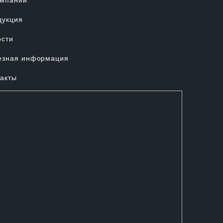
омпании
дукция
ости
езная информация
акты