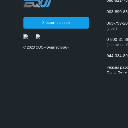
068-522-75
063-890-85
Заказать звонок
063-799-20
(viber)
0-800-31-8
(звонки по 
© 2023 ООО «Эквитестлаб»
044-334-89
Режим раб
Пн. – Пт.: 