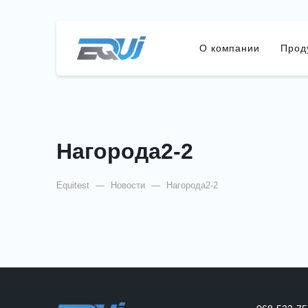
О компании
Прод
Нагорода2-2
Equitest
—
Новости
—
Нагорода2-2