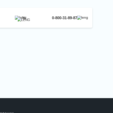
0-800-31-89-87
RU
UA
EN
RU