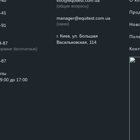
О к
-40
info@equitest.com.ua
(общие вопросы)
Про
-41
manager@equitest.com.ua
(заказ)
Нов
-91
г. Киев, ул. Большая
Пол
Васильковская, 114
9-87
Конт
Украине бесплатные)
-87
оты
с 9:00 до 17:00