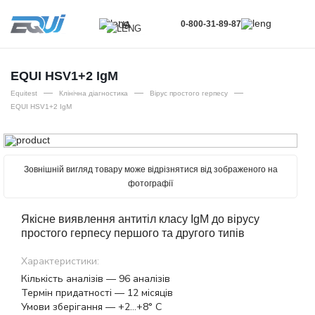
0-800-31-89-87
UA
UA
EN
EQUI HSV1+2 IgM
—
—
—
RU
Equitest
Клінічна діагностика
Вірус простого герпесу
EQUI HSV1+2 IgM
Зовнішній вигляд товару може відрізнятися від зображеного на
фотографії
Якісне виявлення антитіл класу IgM до вірусу
простого герпесу першого та другого типів
Характеристики:
Кількість аналізів — 96 аналізів
Термін придатності — 12 місяців
Умови зберігання — +2…+8° С