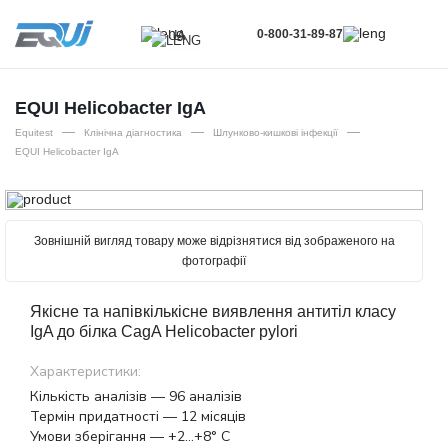
0-800-31-89-87
UA
UA
EN
EQUI Helicobacter IgА
—
—
—
RU
Equitest
Клінічна діагностика
Шлунково-кишкові інфекції
EQUI Helicobacter IgА
Зовнішній вигляд товару може відрізнятися від зображеного на
фотографії
Якісне та напівкількісне виявлення антитіл класу
IgA до білка CagA Helicobacter pylori
Характеристики:
Кількість аналізів — 96 аналізів
Термін придатності — 12 місяців
Умови зберігання — +2…+8° С