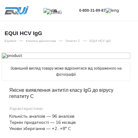
0-800-31-89-87
UA
UA
EN
EQUI HCV IgG
—
—
—
RU
Equitest
Клінічна діагностика
Гепатит С
EQUI HCV IgG
Зовнішній вигляд товару може відрізнятися від зображеного на
фотографії
Якісне виявлення антитіл класу IgG до вірусу
гепатиту C
Характеристики:
Кількість аналізів — 96 аналізів
Термін придатності — 16 місяців
Умови зберігання — +2…+8° С