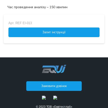
Час проведення аналізу – 150 хвилин
Арт.
REF EI-013
Запит інструкції
Замовити дзвінок
© 2023 ТОВ «Еквітестлаб»