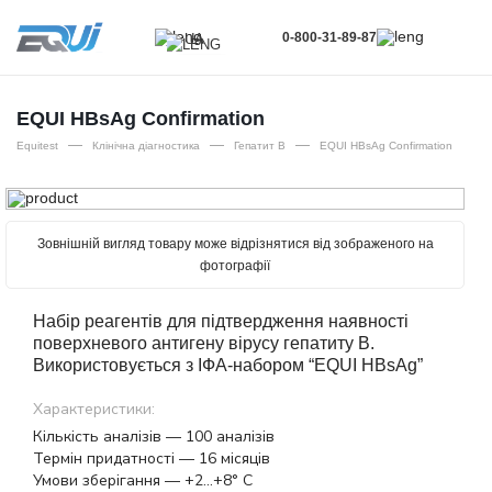
0-800-31-89-87
UA
UA
EN
EQUI HBsAg Confirmation
—
—
—
RU
Equitest
Клінічна діагностика
Гепатит В
EQUI HBsAg Confirmation
Зовнішній вигляд товару може відрізнятися від зображеного на
фотографії
Набір реагентів для підтвердження наявності
поверхневого антигену вірусу гепатиту B.
Використовується з ІФА-набором “EQUI HBsAg”
Характеристики:
Кількість аналізів — 100 аналізів
Термін придатності — 16 місяців
Умови зберігання — +2…+8° С