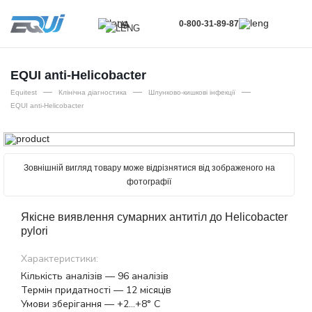
0-800-31-89-87
UA
UA
EN
EQUI anti-Helicobacter
—
—
—
RU
Equitest
Клінічна діагностика
Шлунково-кишкові інфекції
EQUI anti-Helicobacter
Зовнішній вигляд товару може відрізнятися від зображеного на
фотографії
Якісне виявлення сумарних антитіл до Helicobacter
pylori
Характеристики:
Кількість аналізів — 96 аналізів
Термін придатності — 12 місяців
Умови зберігання — +2…+8° С