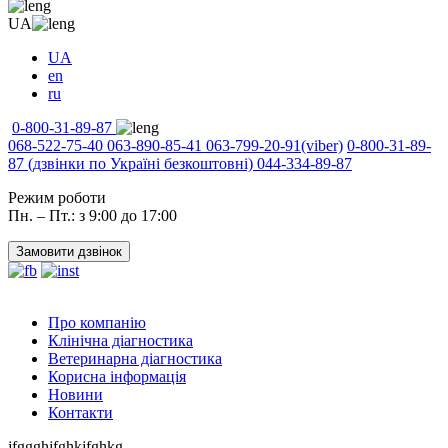
UA
UA
en
ru
0-800-31-89-87
068-522-75-40
063-890-85-41
063-799-20-91
(viber)
0-800-31-89-
87
(дзвінки по Україні безкоштовні)
044-334-89-87
Режим роботи
Пн. – Пт.: з 9:00 до 17:00
Замовити дзвінок
Про компанію
Клінічна діагностика
Ветеринарна діагностика
Корисна інформація
Новини
Контакти
jfggghjfghkjfghkg