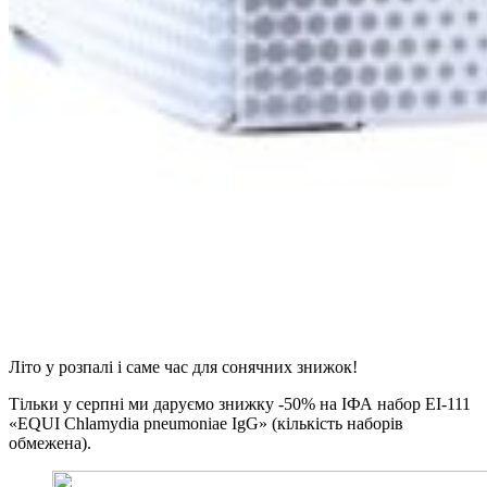
Літо у розпалі і саме час для сонячних знижок!
Тільки у серпні ми даруємо знижку -50% на ІФА набор ЕІ-111
«EQUI Chlamydia pneumoniae IgG» (кількість наборів
обмежена).