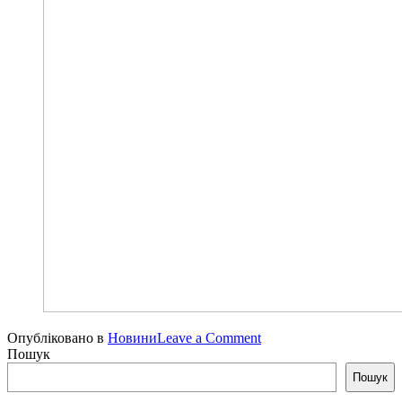
on
Опубліковано в
Новини
Leave a Comment
Сонячна
Пошук
знижка
Пошук
серпня!