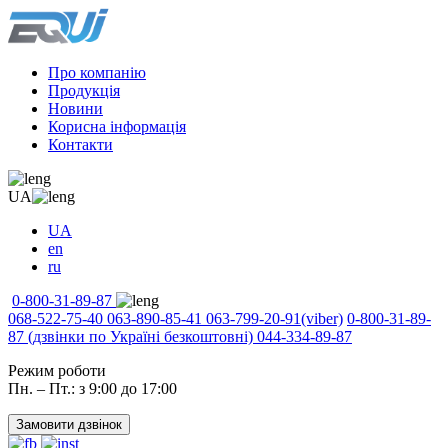
Про компанію
Продукція
Новини
Корисна інформація
Контакти
UA
UA
en
ru
0-800-31-89-87
068-522-75-40
063-890-85-41
063-799-20-91
(viber)
0-800-31-89-
87
(дзвінки по Україні безкоштовні)
044-334-89-87
Режим роботи
Пн. – Пт.: з 9:00 до 17:00
Замовити дзвінок