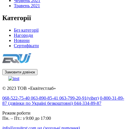
Червень 2021
Травень 2021
Категорії
Без категорії
Нагороди
Новини
Сертифікати
Замовити дзвінок
© 2023 ТОВ «Еквітестлаб»
068-522-75-40
063-890-85-41
063-799-20-91
(viber)
0-800-31-89-
87
(дзвінки по Україні безкоштовні)
044-334-89-87
Режим роботи
Пн. – Пт.: з 9:00 до 17:00
info@equitest.com.ua
(загальні питання)