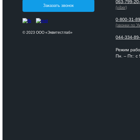
063-799-20
Заказать звонок
(viber)
0-800-31-8
(звонки по У
© 2023 ООО «Эквитестлаб»
044-334-89
Режим раб
Пн. – Пт.: с