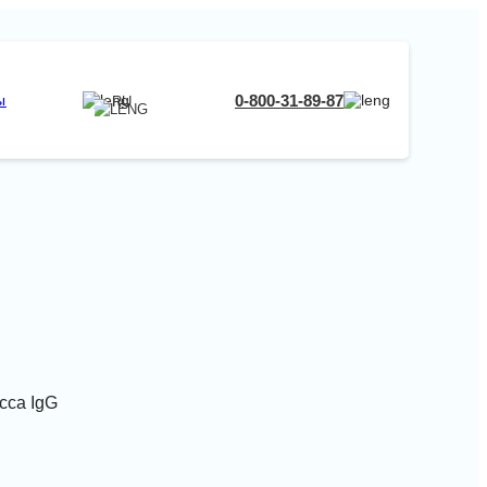
RU
0-800-31-89-87
ы
RU
UA
EN
RU
сса IgG