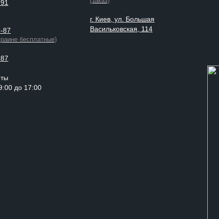
(заказ)
-91
г. Киев, ул. Большая
Васильковская, 114
9-87
краине бесплатные)
-87
оты
 9:00 до 17:00