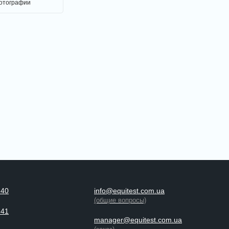
фотографии
-40
info@equitest.com.ua
(общие вопросы)
-41
manager@equitest.com.ua