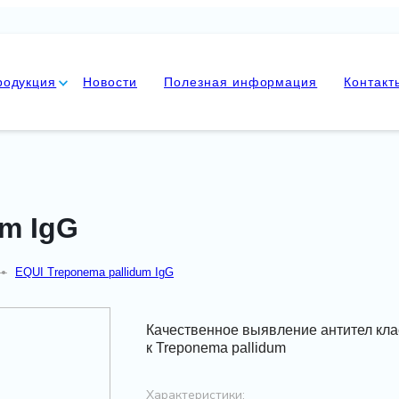
родукция
Новости
Полезная информация
Контакт
um IgG
—
EQUI Treponema pallidum IgG
Качественное выявление антител кла
к Treponema pallidum
Характеристики: