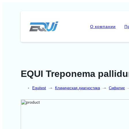
О компании
П
EQUI Treponema pallid
Equitest
—
Клиническая диагностика
—
Сифилис