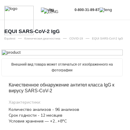
0-800-31-89-87
RU
UA
EN
EQUI SARS-CoV-2 ІgG
—
—
—
RU
Equitest
Клиническая диагностика
COVID-19
EQUI SARS-CoV-2 ІgG
Внешний вид товара может отличаться от изображенного на
фотографии
Качественное обнаружение антител класса IgG к
вирусу SARS-CoV-2
Характеристики:
Количество анализов - 96 анализов
Срок годности - 12 месяцев
Условия хранения — +2…+8°С