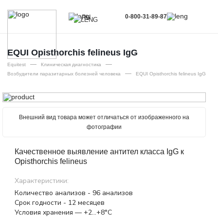
0-800-31-89-87
RU
UA
EN
EQUI Opisthorchis felineus IgG
—
—
RU
Equitest
Клиническая диагностика
—
Возбудители паразитарных болезней человека
EQUI Opisthorchis felineus IgG
Внешний вид товара может отличаться от изображенного на
фотографии
Качественное выявление антител класса IgG к
Opisthorchis felineus
Характеристики:
Количество анализов - 96 анализов
Срок годности - 12 месяцев
Условия хранения — +2…+8°С