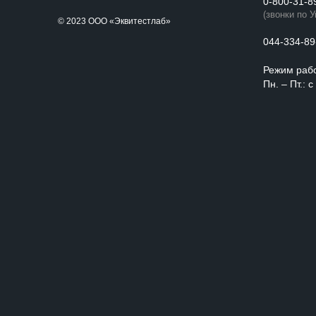
0-800-31-8
(звонки по 
© 2023 ООО «Эквитестлаб»
044-334-89
Режим раб
Пн. – Пт.: 