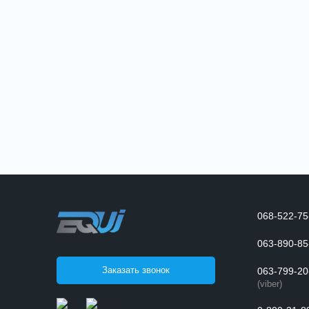
068-522-75
063-890-85
Заказать звонок
063-799-20
(viber)