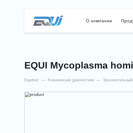
О компании
Прод
EQUI Mycoplasma homi
Equitest
—
Клиническая диагностика
—
Урогенитальный