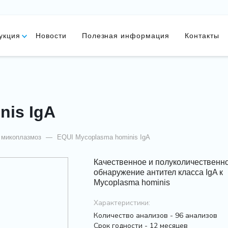
укция
Новости
Полезная информация
Контакты
nis IgА
 микоплазмоз
—
EQUI Mycoplasma hominis IgА
Качественное и полуколичественн
обнаружение антител класса IgA к
Mycoplasma hominis
Характеристики:
Количество анализов - 96 анализов
Срок годности - 12 месяцев