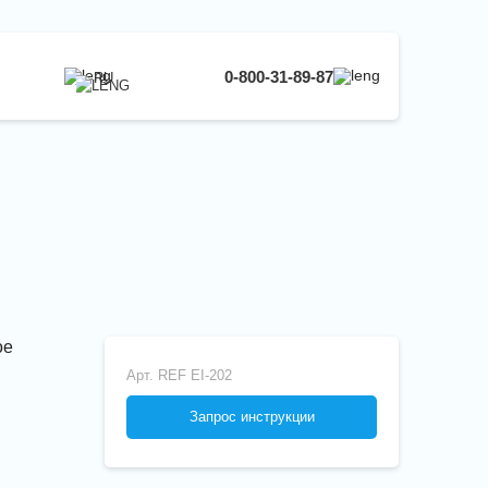
0-800-31-89-87
RU
UA
EN
RU
ое
Арт.
REF EI-202
Запрос инструкции