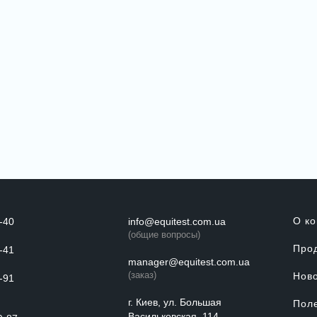
О к
-40
info@equitest.com.ua
(общие вопросы)
Про
-41
manager@equitest.com.ua
(заказ)
Нов
-91
г. Киев, ул. Большая
Пол
Васильковская, 114