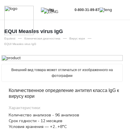
0-800-31-89-87
RU
UA
EN
EQUI Measles virus ІgG
—
—
—
RU
Equitest
Клиническая диагностика
Вирус кори
EQUI Measles virus ІgG
Внешний вид товара может отличаться от изображенного на
фотографии
Количественное определение антител класса IgG к
вирусу кори
Характеристики:
Количество анализов - 96 анализов
Срок годности - 12 месяцев
Условия хранения — +2…+8°С