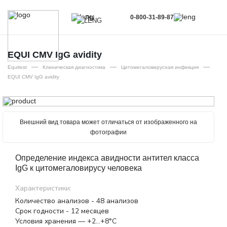
0-800-31-89-87
RU
UA
EN
EQUI CMV ІgG avidity
—
—
—
RU
Equitest
Клиническая диагностика
Цитомегаловирусная инфекция
EQUI CMV ІgG avidity
Внешний вид товара может отличаться от изображенного на
фотографии
Определение индекса авидности антител класса
IgG к цитомегаловирусу человека
Характеристики:
Количество анализов - 48 анализов
Срок годности - 12 месяцев
Условия хранения — +2…+8°С