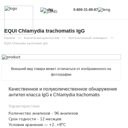
0-800-31-89-87
RU
UA
EN
EQUI Chlаmydia trachomatis IgG
—
—
—
RU
Equitest
Клиническая диагностика
Урогенитальный хламидиоз
EQUI Chlаmydia trachomatis IgG
Внешний вид товара может отличаться от изображенного на
фотографии
Качественное и полуколичественное обнаружение
антител класса IgG к Chlamydia trachomatis
Характеристики:
Количество анализов - 96 анализов
Срок годности - 12 месяцев
Условия хранения — +2…+8°С