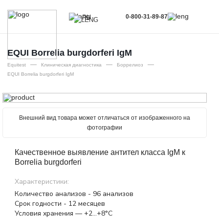
0-800-31-89-87
RU
UA
EN
EQUI Borrelia burgdorferi IgМ
—
—
—
RU
Equitest
Клиническая диагностика
Боррелиоз
EQUI Borrelia burgdorferi IgМ
Внешний вид товара может отличаться от изображенного на
фотографии
Качественное выявление антител класса IgM к
Borrelia burgdorferi
Характеристики:
Количество анализов - 96 анализов
Срок годности - 12 месяцев
Условия хранения — +2…+8°С