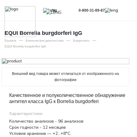
0-800-31-89-87
RU
UA
EN
EQUI Borrelia burgdorferi IgG
—
—
—
RU
Equitest
Клиническая диагностика
Боррелиоз
EQUI Borrelia burgdorferi IgG
Внешний вид товара может отличаться от изображенного на
фотографии
Качественное и полуколичественное обнаружение
антител класса IgG к Borrelia burgdorferi
Характеристики:
Количество анализов - 96 анализов
Срок годности - 12 месяцев
Условия хранения — +2…+8°С