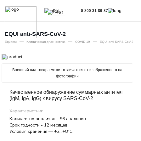
0-800-31-89-87
RU
UA
EN
EQUI anti-SARS-CoV-2
—
—
—
RU
Equitest
Клиническая диагностика
COVID-19
EQUI anti-SARS-CoV-2
Внешний вид товара может отличаться от изображенного на
фотографии
Качественное обнаружение суммарных антител
(IgM, IgA, IgG) к вирусу SARS-CoV-2
Характеристики:
Количество анализов - 96 анализов
Срок годности - 12 месяцев
Условия хранения — +2…+8°С