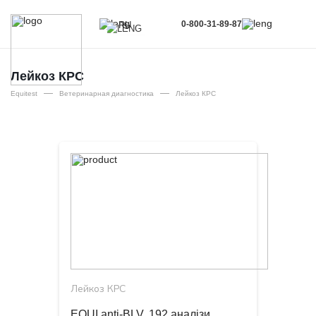
0-800-31-89-87
RU
UA
EN
Лейкоз КРС
—
—
RU
Equitest
Ветеринарная диагностика
Лейкоз КРС
Лейкоз КРС
EQUI anti-BLV, 192 аналізи